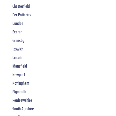
Chesterfield
Der Potteries
Dundee
Exeter
Grimsby
Ipswich
Lincoln
Mansfield
Newport
Nottingham
Plymouth
Renfrewshire
South Ayrshire