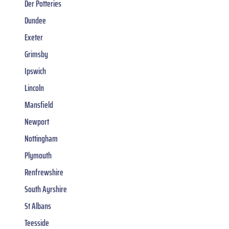
Der Potteries
Dundee
Exeter
Grimsby
Ipswich
Lincoln
Mansfield
Newport
Nottingham
Plymouth
Renfrewshire
South Ayrshire
St Albans
Teesside