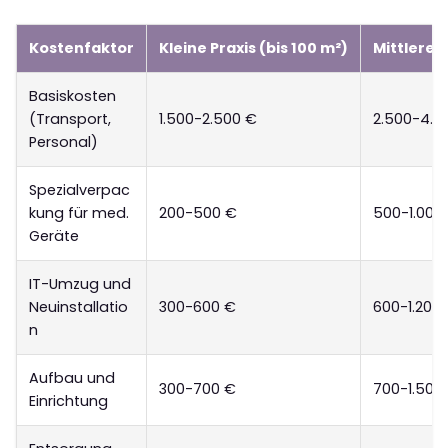
Kostenfaktor
Kleine Praxis (bis 100 m²)
Mittlere 
Basiskosten
(Transport,
1.500-2.500 €
2.500-4.0
Personal)
Spezialverpac
kung für med.
200-500 €
500-1.000
Geräte
IT-Umzug und
Neuinstallatio
300-600 €
600-1.200
n
Aufbau und
300-700 €
700-1.500
Einrichtung