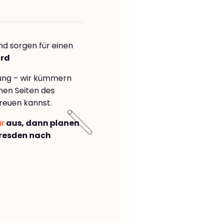
nd sorgen für einen
ord
rung – wir kümmern
önen Seiten des
reuen kannst.
ar
aus, dann planen
resden nach