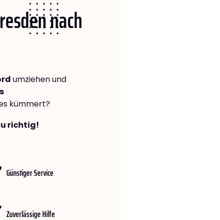
Dresden nach
ord
umziehen und
s
lles kümmert?
u richtig!
Günstiger Service
Zuverlässige Hilfe