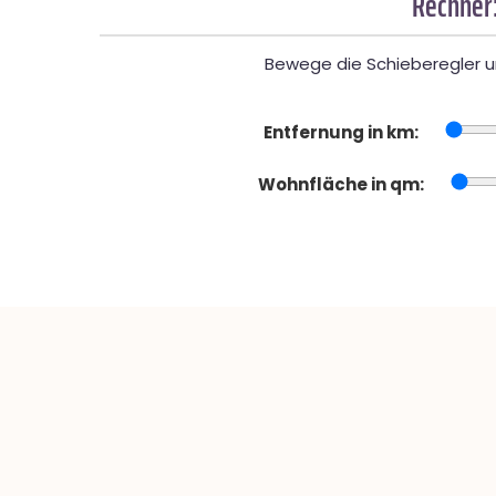
Rechner:
Bewege die Schieberegler un
Entfernung in km:
Wohnfläche in qm: