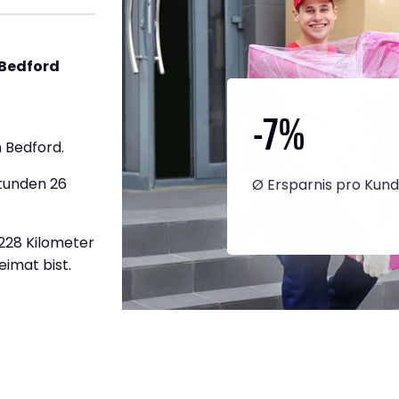
 Bedford
-7
%
 Bedford.
Stunden 26
Ø Ersparnis pro Kun
.228 Kilometer
eimat bist.