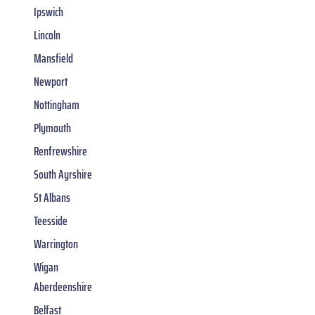
Ipswich
Lincoln
Mansfield
Newport
Nottingham
Plymouth
Renfrewshire
South Ayrshire
St Albans
Teesside
Warrington
Wigan
Aberdeenshire
Belfast