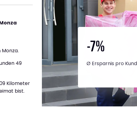
 Monza
-7
%
 Monza.
tunden 49
Ø Ersparnis pro Kun
909 Kilometer
eimat bist.