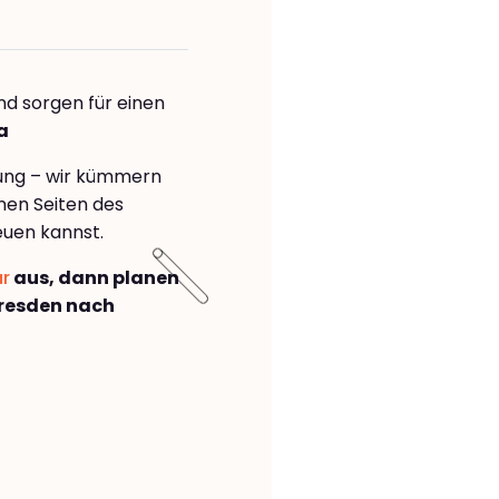
nd sorgen für einen
a
rung – wir kümmern
önen Seiten des
euen kannst.
ar
aus, dann planen
resden nach