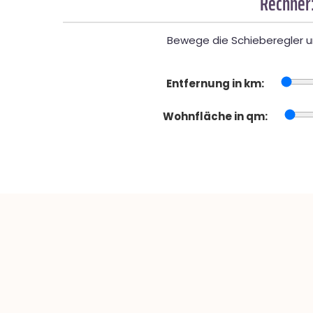
Rechner:
Bewege die Schieberegler un
Entfernung in km:
Wohnfläche in qm: