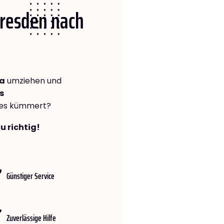
Dresden nach
za
umziehen und
s
lles kümmert?
u richtig!
Günstiger Service
Zuverlässige Hilfe