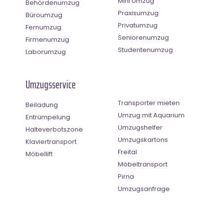
Mini Umzug
Behördenumzug
Praxisumzug
Büroumzug
Privatumzug
Fernumzug
Seniorenumzug
Firmenumzug
Studentenumzug
Laborumzug
Umzugsservice
Transporter mieten
Beiladung
Umzug mit Aquarium
Entrümpelung
Umzugshelfer
Halteverbotszone
Umzugskartons
Klaviertransport
Freital
Möbellift
Möbeltransport
Pirna
Umzugsanfrage