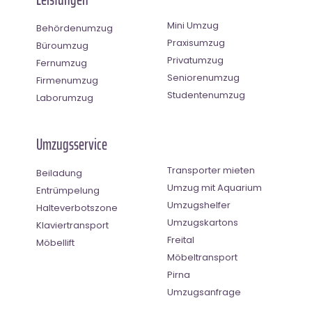
Mini Umzug
Behördenumzug
Praxisumzug
Büroumzug
Privatumzug
Fernumzug
Seniorenumzug
Firmenumzug
Studentenumzug
Laborumzug
Umzugsservice
Transporter mieten
Beiladung
Umzug mit Aquarium
Entrümpelung
Umzugshelfer
Halteverbotszone
Umzugskartons
Klaviertransport
Freital
Möbellift
Möbeltransport
Pirna
Umzugsanfrage