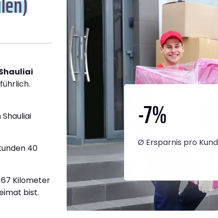
ulen)
Shauliai
führlich.
-7
%
Shauliai
Ø Ersparnis pro Kun
Stunden 40
.167 Kilometer
eimat bist.