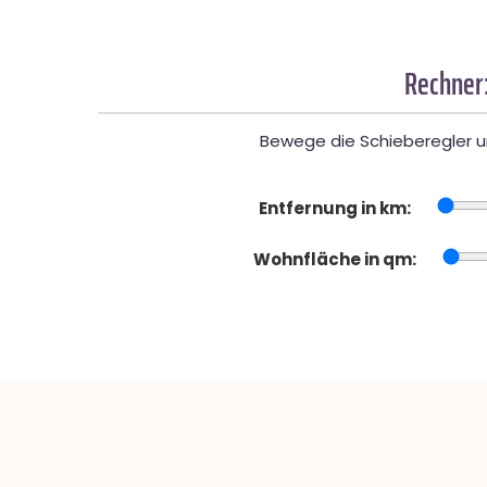
Rechner:
Bewege die Schieberegler un
Entfernung in km:
Wohnfläche in qm: