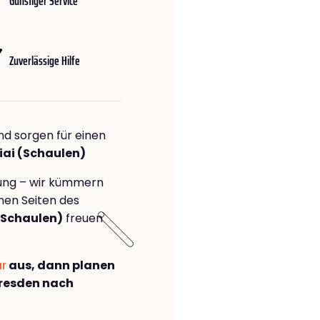
Günstiger Service
Zuverlässige Hilfe
nd sorgen für einen
iai (Schaulen)
rung – wir kümmern
önen Seiten des
(Schaulen)
freuen
ar
aus, dann planen
resden nach