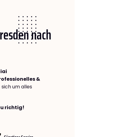
Dresden nach
iai
rofessionelles &
s sich um alles
u richtig!