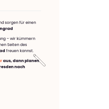
nd sorgen für einen
ingrad
rung – wir kümmern
önen Seiten des
rad
freuen kannst.
ar
aus, dann planen
resden nach