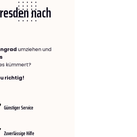
Dresden nach
ingrad
umziehen und
s
lles kümmert?
u richtig!
Günstiger Service
Zuverlässige Hilfe