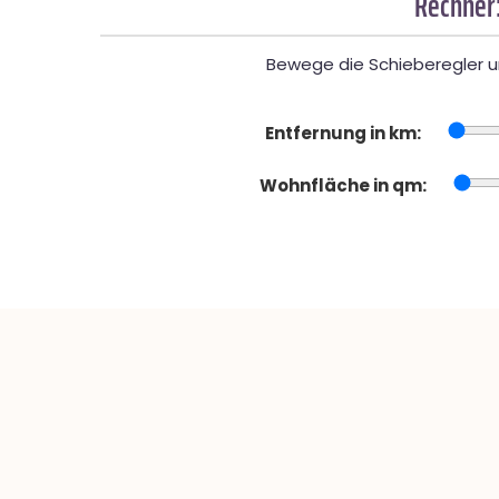
Rechner:
Bewege die Schieberegler un
Entfernung in km:
Wohnfläche in qm: