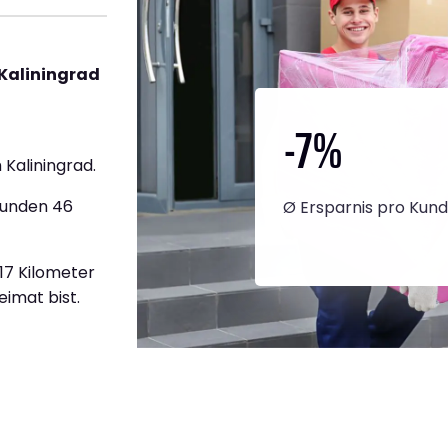
Kaliningrad
-7
%
Kaliningrad.
tunden 46
Ø Ersparnis pro Kun
817 Kilometer
eimat bist.