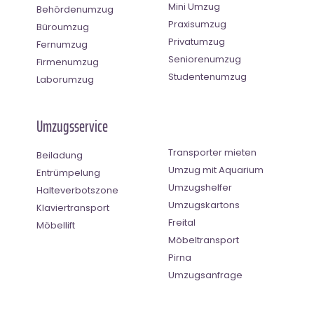
Mini Umzug
Behördenumzug
Praxisumzug
Büroumzug
Privatumzug
Fernumzug
Seniorenumzug
Firmenumzug
Studentenumzug
Laborumzug
Umzugsservice
Transporter mieten
Beiladung
Umzug mit Aquarium
Entrümpelung
Umzugshelfer
Halteverbotszone
Umzugskartons
Klaviertransport
Freital
Möbellift
Möbeltransport
Pirna
Umzugsanfrage