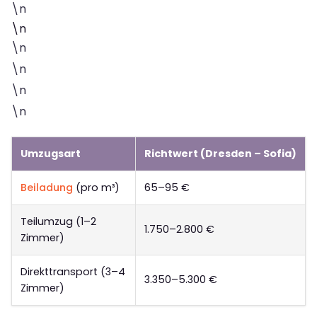
\n
\n
\n
\n
\n
\n
Umzugsart
Richtwert (Dresden – Sofia)
Beiladung
(pro m³)
65–95 €
Teilumzug (1–2
1.750–2.800 €
Zimmer)
Direkttransport (3–4
3.350–5.300 €
Zimmer)