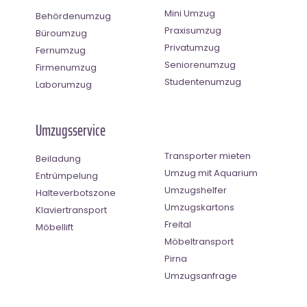
Mini Umzug
Behördenumzug
Praxisumzug
Büroumzug
Privatumzug
Fernumzug
Seniorenumzug
Firmenumzug
Studentenumzug
Laborumzug
Umzugsservice
Transporter mieten
Beiladung
Umzug mit Aquarium
Entrümpelung
Umzugshelfer
Halteverbotszone
Umzugskartons
Klaviertransport
Freital
Möbellift
Möbeltransport
Pirna
Umzugsanfrage