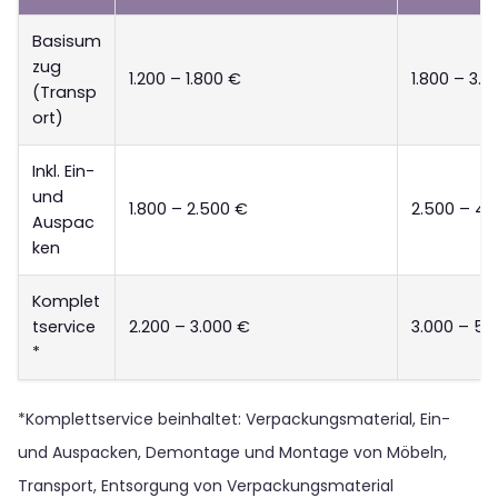
Basisum
zug
1.200 – 1.800 €
1.800 – 3.0
(Transp
ort)
Inkl. Ein-
und
1.800 – 2.500 €
2.500 – 4.
Auspac
ken
Komplet
tservice
2.200 – 3.000 €
3.000 – 5.
*
*Komplettservice beinhaltet: Verpackungsmaterial, Ein-
und Auspacken, Demontage und Montage von Möbeln,
Transport, Entsorgung von Verpackungsmaterial