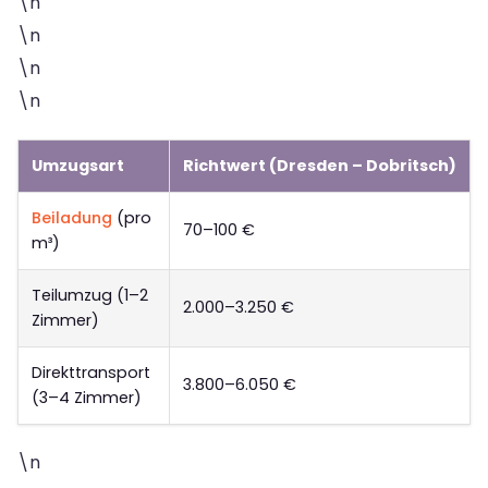
\n
\n
\n
\n
Umzugsart
Richtwert (Dresden – Dobritsch)
Beiladung
(pro
70–100 €
m³)
Teilumzug (1–2
2.000–3.250 €
Zimmer)
Direkttransport
3.800–6.050 €
(3–4 Zimmer)
\n