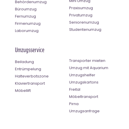
Mini Umzug
Behördenumzug
Praxisumzug
Büroumzug
Privatumzug
Fernumzug
Seniorenumzug
Firmenumzug
Studentenumzug
Laborumzug
Umzugsservice
Transporter mieten
Beiladung
Umzug mit Aquarium
Entrümpelung
Umzugshelfer
Halteverbotszone
Umzugskartons
Klaviertransport
Freital
Möbellift
Möbeltransport
Pirna
Umzugsanfrage