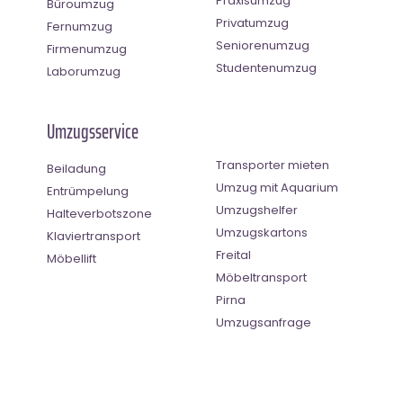
Praxisumzug
Büroumzug
Privatumzug
Fernumzug
Seniorenumzug
Firmenumzug
Studentenumzug
Laborumzug
Umzugsservice
Transporter mieten
Beiladung
Umzug mit Aquarium
Entrümpelung
Umzugshelfer
Halteverbotszone
Umzugskartons
Klaviertransport
Freital
Möbellift
Möbeltransport
Pirna
Umzugsanfrage