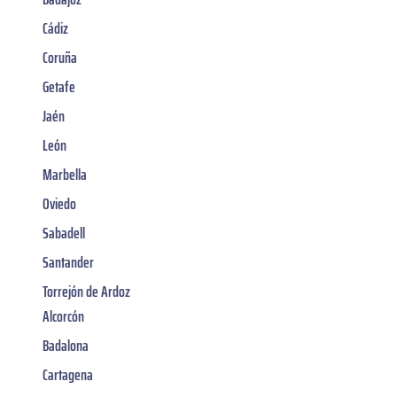
Cádiz
Coruña
Getafe
Jaén
León
Marbella
Oviedo
Sabadell
Santander
Torrejón de Ardoz
Alcorcón
Badalona
Cartagena