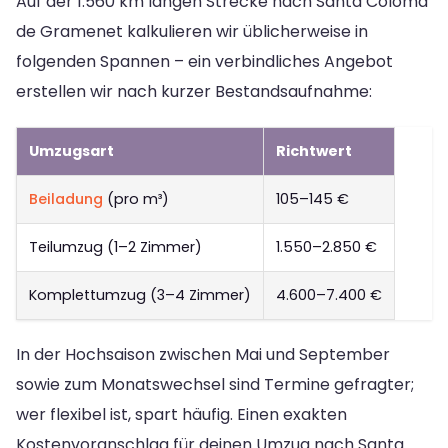
Auf der 1.560 km langen Strecke nach Santa Coloma
de Gramenet kalkulieren wir üblicherweise in
folgenden Spannen – ein verbindliches Angebot
erstellen wir nach kurzer Bestandsaufnahme:
Umzugsart
Richtwert
Beiladung
(pro m³)
105–145 €
Teilumzug (1–2 Zimmer)
1.550–2.850 €
Komplettumzug (3–4 Zimmer)
4.600–7.400 €
In der Hochsaison zwischen Mai und September
sowie zum Monatswechsel sind Termine gefragter;
wer flexibel ist, spart häufig. Einen exakten
Kostenvoranschlag für deinen Umzug nach Santa