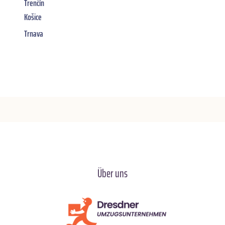
Trenčín
Košice
Trnava
Über uns