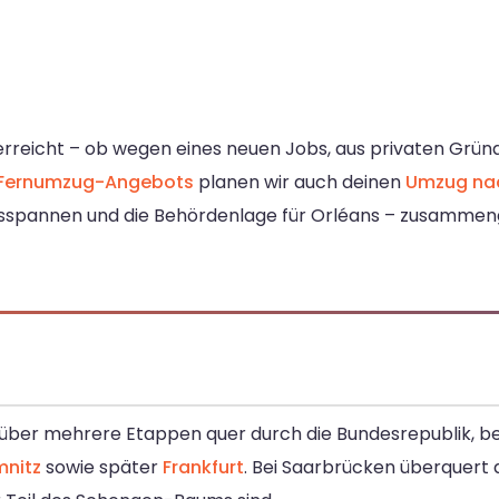
 erreicht – ob wegen eines neuen Jobs, aus privaten Grün
Fernumzug-Angebots
planen wir auch deinen
Umzug nac
reisspannen und die Behördenlage für Orléans – zusamme
 über mehrere Etappen quer durch die Bundesrepublik, b
nitz
sowie später
Frankfurt
. Bei Saarbrücken überquert 