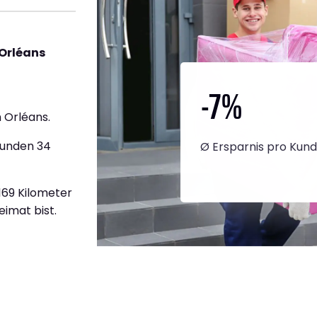
Orléans
-7
%
 Orléans.
tunden 34
Ø Ersparnis pro Kun
.169 Kilometer
eimat bist.