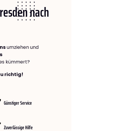
Dresden nach
ans
umziehen und
s
lles kümmert?
u richtig!
Günstiger Service
Zuverlässige Hilfe