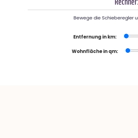
Rechner:
Bewege die Schieberegler un
Entfernung in km:
Wohnfläche in qm: