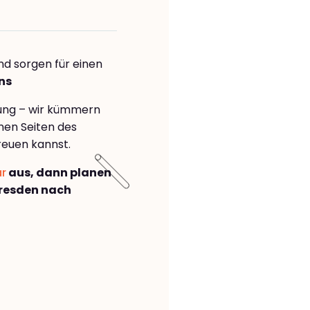
nd sorgen für einen
ns
rung – wir kümmern
önen Seiten des
reuen kannst.
ar
aus, dann planen
resden nach