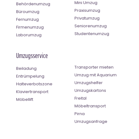
Mini Umzug
Behördenumzug
Praxisumzug
Büroumzug
Privatumzug
Fernumzug
Seniorenumzug
Firmenumzug
Studentenumzug
Laborumzug
Umzugsservice
Transporter mieten
Beiladung
Umzug mit Aquarium
Entrümpelung
Umzugshelfer
Halteverbotszone
Umzugskartons
Klaviertransport
Freital
Möbellift
Möbeltransport
Pirna
Umzugsanfrage