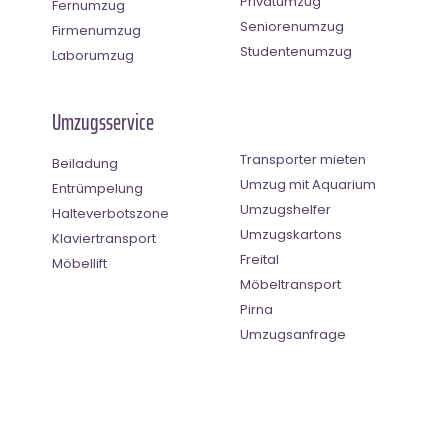
Privatumzug
Fernumzug
Seniorenumzug
Firmenumzug
Studentenumzug
Laborumzug
Umzugsservice
Transporter mieten
Beiladung
Umzug mit Aquarium
Entrümpelung
Umzugshelfer
Halteverbotszone
Umzugskartons
Klaviertransport
Freital
Möbellift
Möbeltransport
Pirna
Umzugsanfrage