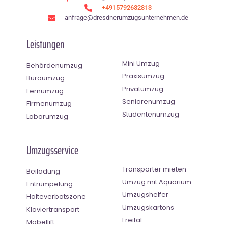
+4915792632813
anfrage@dresdnerumzugsunternehmen.de
Leistungen
Mini Umzug
Behördenumzug
Praxisumzug
Büroumzug
Privatumzug
Fernumzug
Seniorenumzug
Firmenumzug
Studentenumzug
Laborumzug
Umzugsservice
Transporter mieten
Beiladung
Umzug mit Aquarium
Entrümpelung
Umzugshelfer
Halteverbotszone
Umzugskartons
Klaviertransport
Freital
Möbellift