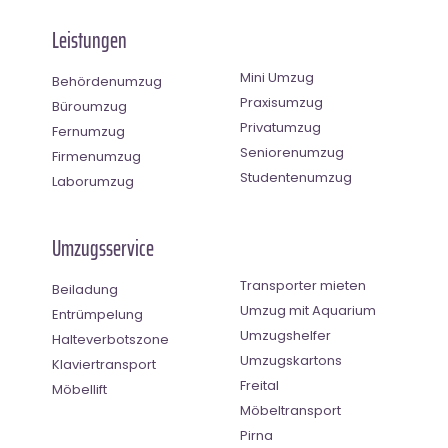
Leistungen
Mini Umzug
Behördenumzug
Praxisumzug
Büroumzug
Privatumzug
Fernumzug
Seniorenumzug
Firmenumzug
Studentenumzug
Laborumzug
Umzugsservice
Transporter mieten
Beiladung
Umzug mit Aquarium
Entrümpelung
Umzugshelfer
Halteverbotszone
Umzugskartons
Klaviertransport
Freital
Möbellift
Möbeltransport
Pirna