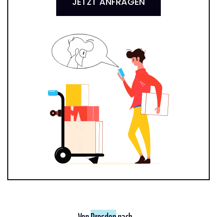
JETZT ANFRAGEN
Von
Dresden
nach ...