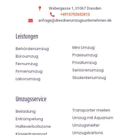
Webergasse 1, 01067 Dresden
+4915792632813
anfrage@dresdnerumzugsunternehmen.de
Leistungen
Mini Umzug
Behördenumzug
Praxisumzug
Büroumzug
Privatumzug
Fernumzug
Seniorenumzug
Firmenumzug
Studentenumzug
Laborumzug
Umzugsservice
Transporter mieten
Beiladung
Umzug mit Aquarium
Entrümpelung
Umzugshelfer
Halteverbotszone
Umzugskartons
Klaviertransport