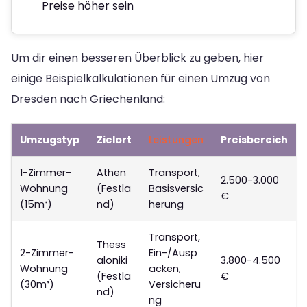
Preise höher sein
Um dir einen besseren Überblick zu geben, hier
einige Beispielkalkulationen für einen Umzug von
Dresden nach Griechenland:
Umzugstyp
Zielort
Leistungen
Preisbereich
1-Zimmer-
Athen
Transport,
2.500-3.000
Wohnung
(Festla
Basisversic
€
(15m³)
nd)
herung
Transport,
Thess
2-Zimmer-
Ein-/Ausp
aloniki
3.800-4.500
Wohnung
acken,
(Festla
€
(30m³)
Versicheru
nd)
ng