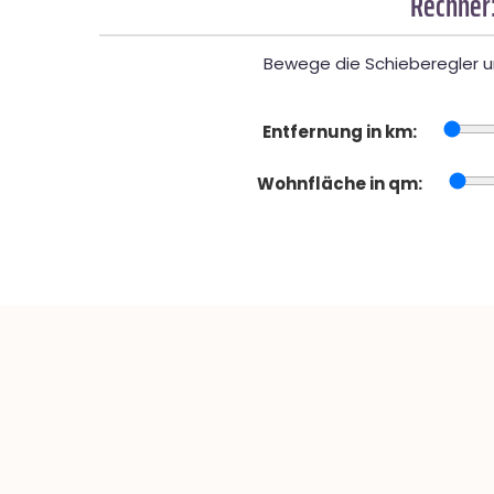
Rechner:
Bewege die Schieberegler un
Entfernung in km:
Wohnfläche in qm: