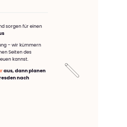
nd sorgen für einen
us
rung – wir kümmern
önen Seiten des
euen kannst.
ar
aus, dann planen
resden nach