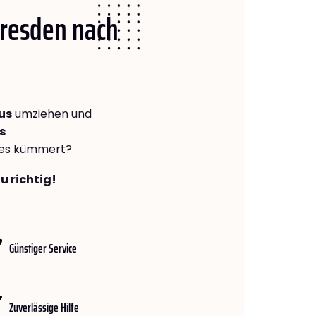
Dresden nach
us
umziehen und
s
lles kümmert?
u richtig!
Günstiger Service
Zuverlässige Hilfe